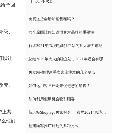
干货来啦
地给予回
免费送货会增加销售额吗？
评级、
六个原因让你知道博客对品牌的重要性
解读2021年跨境电商独立站的几大潜力市场
可以让
总结2020年大火的独立站，2021年还会有哪些趋势？
独立站-整理新手卖家应注意的几个要点
改变。
如何运用客户评论来促进您的销售？
如何利用假期机会吸引顾客
户上共
新老板Shoptago独家冠名，“布局2021”跨境电商独立站千人峰会
那么他们
创建顾客推广计划的几种方式