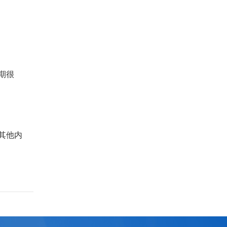
期很
其他内