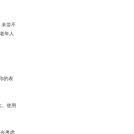
，未尝不
的老年人
你的表
大。使用
不会考虑