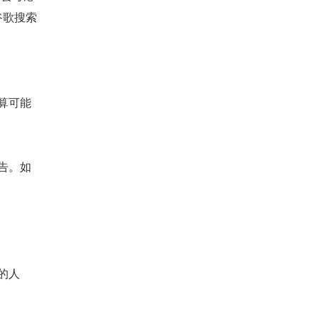
谷歌搜索
算可能
告。如
的人