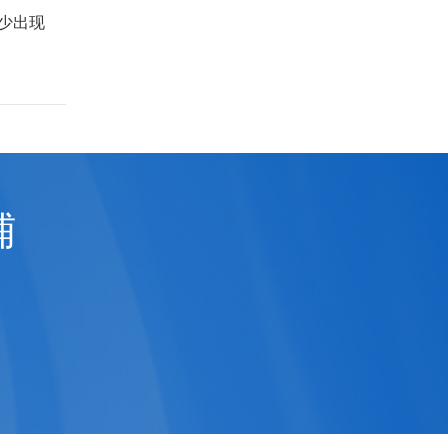
少出现
铺