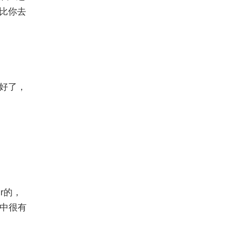
比你去
好了，
r的，
其中很有